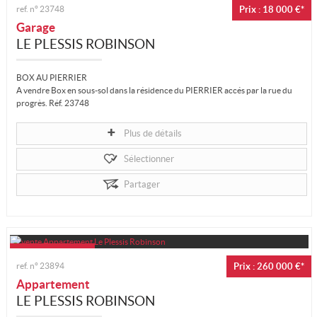
ref. n°
23748
Prix : 18 000 €*
Garage
LE PLESSIS ROBINSON
BOX AU PIERRIER
A vendre Box en sous-sol dans la résidence du PIERRIER accés par la rue du
progrès. Réf. 23748
Plus de détails
Prix TTC et Honoraires à charge vendeur TTC...
Sélectionner
Partager
ref. n°
23894
Prix : 260 000 €*
Appartement
LE PLESSIS ROBINSON