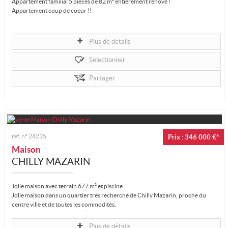
Appartement familial 5 pièces de 82 m² entièrement rénové !
Appartement coup de coeur !!
Situé au 1er étage d'une résidence calme et arboré, cet appartement lumineux
et traversant de 82.24 m² en parfait état...
Plus de détails
Sélectionner
Partager
ref. n°
24235
Prix : 346 000 €*
Maison
CHILLY MAZARIN
Jolie maison avec terrain 677 m² et piscine
Jolie maison dans un quartier très recherché de Chilly Mazarin, proche du
centre ville et de toutes les commodités.
Maison individuelle de 84 m² avec...
Plus de détails