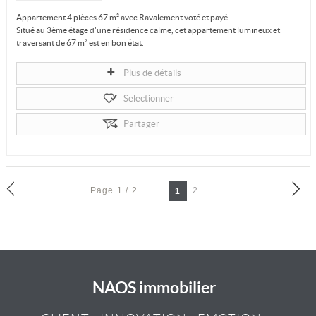
Appartement 4 pièces 67 m² avec Ravalement voté et payé.
Situé au 3ème étage d'une résidence calme, cet appartement lumineux et
traversant de 67 m² est en bon état.
Il se compose de trois chambres, d'une...
Plus de détails
Sélectionner
Partager
Page 1 / 2
2
1
NAOS immobilier