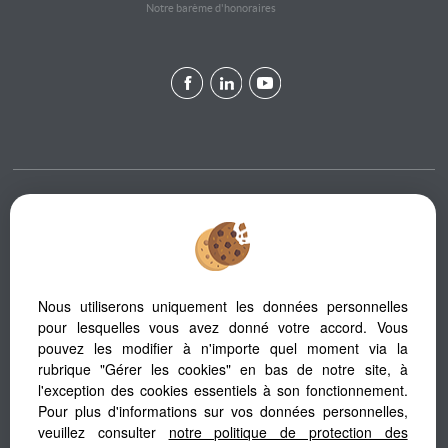
Notre barème d'honoraires
Afin de vous offrir un confort de lecture permanent, depuis votre PC,
votre tablette ou votre smartphone, notre site s’adapte automatiquement
aux différents types d'écrans
Nous utiliserons uniquement les données personnelles
pour lesquelles vous avez donné votre accord. Vous
Logiciel immobilier
pouvez les modifier à n'importe quel moment via la
Création site internet
Référencement immobilier
rubrique "Gérer les cookies" en bas de notre site, à
l'exception des cookies essentiels à son fonctionnement.
Pour plus d'informations sur vos données personnelles,
veuillez consulter
notre politique de protection des