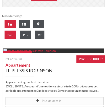
Mon compte
Ma sélection
Mode d’affichage :
0
Date
Prix
CP
ref. n°
24093
Prix : 338 000 €*
Appartement
LE PLESSIS ROBINSON
Appartement agréable et bien situé.
EXCLUSIVITE. Au coeur d'une résidence sécuriséede 2006, découvrez cet
agréable appartement de 3 pièces situé au 2ème étage d'un immeuble avec...
Plus de détails